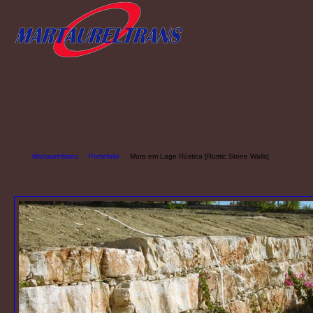
Martaureltrans
Portefolio
Muro em Lage Rústica [Rustic Stone Walls]