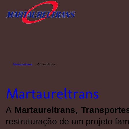
Martaureltrans
Martaureltrans
A
Martaureltrans, Transporte
restruturação de um projeto fami