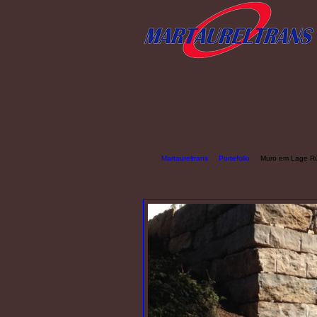
Martaureltrans
Portefolio
Muro em Lage Rús