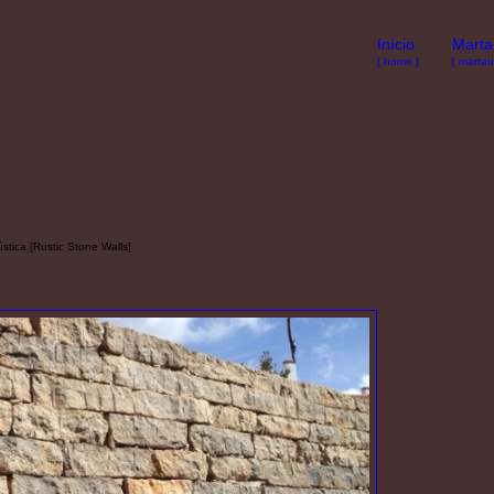
Início
Marta
[ home ]
[ martau
tica [Rustic Stone Walls]