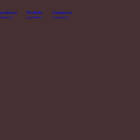
ureltrans
Portfolio
Contactos
reltrans ]
[ portfolio ]
[ contacts ]