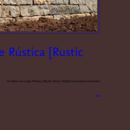
em Muro em Lage Rústica [Rustic Stone Walls]
Comentários fechados
top